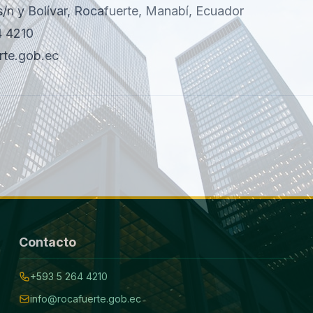
/n y Bolívar, Rocafuerte, Manabí, Ecuador
 4210
rte.gob.ec
Contacto
+593 5 264 4210
info@rocafuerte.gob.ec