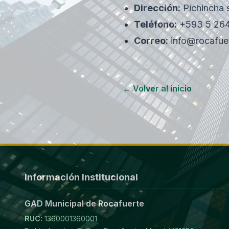
Dirección:
Pichincha s
Teléfono:
+593 5 264
Correo:
info@rocafue
← Volver al inicio
Información Institucional
GAD Municipal de Rocafuerte
RUC:
1360001360001